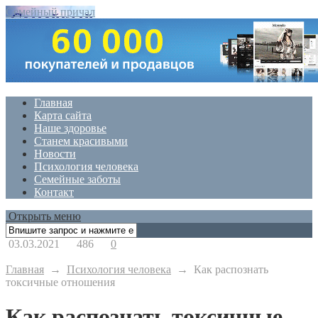
Семейный причал
Главная
Карта сайта
Наше здоровье
Станем красивыми
Новости
Психология человека
Семейные заботы
Контакт
Открыть меню
03.03.2021
486
0
Главная
→
Психология человека
→
Как распознать
токсичные отношения
Как распознать токсичные