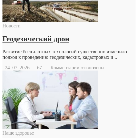
Новости
Геодезический дрон
Развитие беспилотных технологий существенно изменило
подход к проведению геодезических, кадастровых и...
к
24. 07. 2026
67
Комментарии
отключены
записи
Геодезический
дрон
Наше здоровье