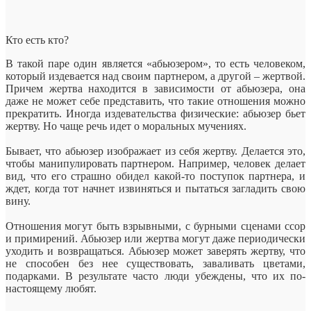
Кто есть кто?
В такой паре один является «абьюзером», то есть человеком,
который издевается над своим партнером, а другой – жертвой.
Причем жертва находится в зависимости от абьюзера, она
даже не может себе представить, что такие отношения можно
прекратить. Иногда издевательства физические: абьюзер бьет
жертву. Но чаще речь идет о моральных мучениях.
Бывает, что абьюзер изображает из себя жертву. Делается это,
чтобы манипулировать партнером. Например, человек делает
вид, что его страшно обидел какой-то поступок партнера, и
ждет, когда тот начнет извиняться и пытаться загладить свою
вину.
Отношения могут быть взрывными, с бурными сценами ссор
и примирений. Абьюзер или жертва могут даже периодически
уходить и возвращаться. Абьюзер может заверять жертву, что
не способен без нее существовать, заваливать цветами,
подарками. В результате часто люди убеждены, что их по-
настоящему любят.