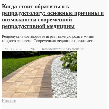
Когда стоит обратиться к
репродуктологу: основные причины и
возможности современной
репродуктивной медицины
Репродуктивное здоровье играет важную роль в жизни
каждого человека. Современная медицина предлагает...
к
24. 06. 2026
196
Комментарии
отключены
записи
Когда
стоит
обратиться
к
репродуктологу:
основные
причины
и
возможности
современной
Новости
репродуктивной
медицины