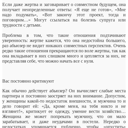
Если даже жертва и заговаривает о совместном будущем, она
получает неопределенные ответы: «Я еще не готов», «Мне
надо подумать», «Вот закончу этот проект, тогда и
поговорим…» Могут ссылаться на болезнь супруга или
трудности с детьми.
Проблема в том, что такие отношения подтачивают
уверенность: жертве кажется, что она недостойна большего,
раз абьюзер не видит никаких совместных перспектив. Очень
редко такие отношения прекращаются по воле жертвы, так как
она вкладывает в них слишком много и цепляется за них, не
представляя себе, что можно начать все с нуля.
Вас постоянно критикуют
Как обычно действует абьюзер? Он вычисляет слабые места
партнера и постоянно заостряет на них внимание. Допустим,
у женщины какой-то недостаток внешности, и мужчина то и
дело говорит ей: «Да, кроме меня, на тебя никто и не
взглянет!», критикует ее одежду, умение вести хозяйство…
Женщина же может попрекать мужчину, что он мало
зарабатывает, и даже неудачами в постели. Нередко о
недостатках упоминается публично, чтобы «опустить»