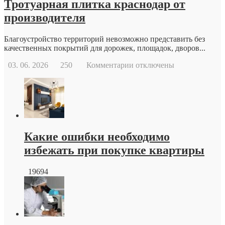
Тротуарная плитка краснодар от
производителя
Благоустройство территорий невозможно представить без
качественных покрытий для дорожек, площадок, дворов...
к
03. 06. 2026
250
Комментарии
отключены
записи
Тротуарная
плитка
краснодар
от
производителя
Какие ошибки необходимо
избежать при покупке квартиры
19694