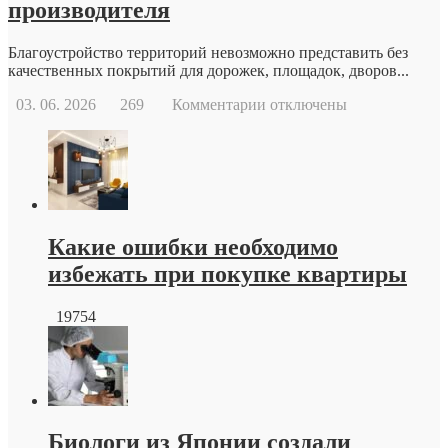
производителя
Благоустройство территорий невозможно представить без
качественных покрытий для дорожек, площадок, дворов...
к
03. 06. 2026
269
Комментарии
отключены
записи
Тротуарная
плитка
краснодар
от
производителя
Какие ошибки необходимо
избежать при покупке квартиры
19754
Биологи из Японии создали