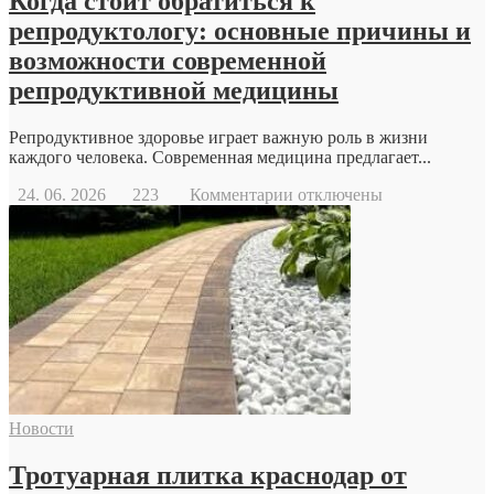
Когда стоит обратиться к
репродуктологу: основные причины и
возможности современной
репродуктивной медицины
Репродуктивное здоровье играет важную роль в жизни
каждого человека. Современная медицина предлагает...
к
24. 06. 2026
223
Комментарии
отключены
записи
Когда
стоит
обратиться
к
репродуктологу:
основные
причины
и
возможности
современной
Новости
репродуктивной
медицины
Тротуарная плитка краснодар от