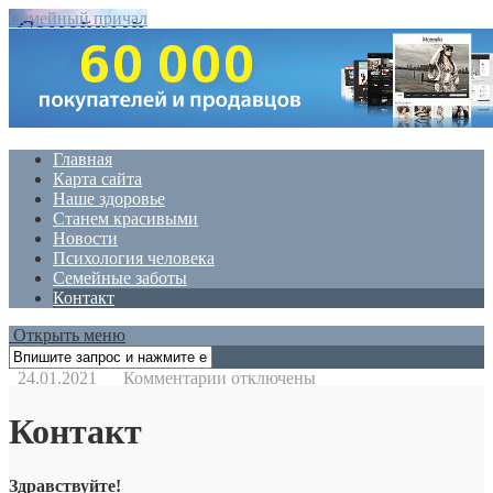
Семейный причал
Главная
Карта сайта
Наше здоровье
Станем красивыми
Новости
Психология человека
Семейные заботы
Контакт
Открыть меню
к
24.01.2021
Комментарии
отключены
записи
Контакт
Контакт
Здравствуйте!