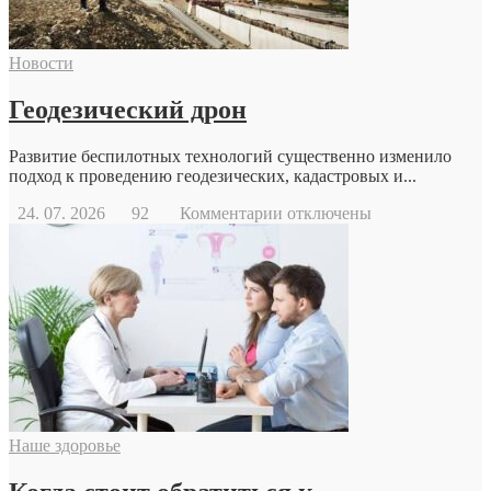
Новости
Геодезический дрон
Развитие беспилотных технологий существенно изменило
подход к проведению геодезических, кадастровых и...
к
24. 07. 2026
92
Комментарии
отключены
записи
Геодезический
дрон
Наше здоровье