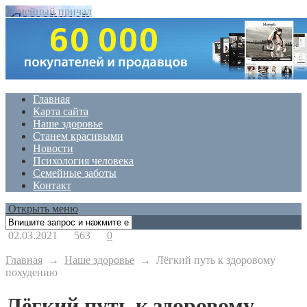
Семейный причал
Главная
Карта сайта
Наше здоровье
Станем красивыми
Новости
Психология человека
Семейные заботы
Контакт
Открыть меню
02.03.2021
563
0
Главная
→
Наше здоровье
→
Лёгкий путь к здоровому
похудению
Лёгкий путь к здоровому