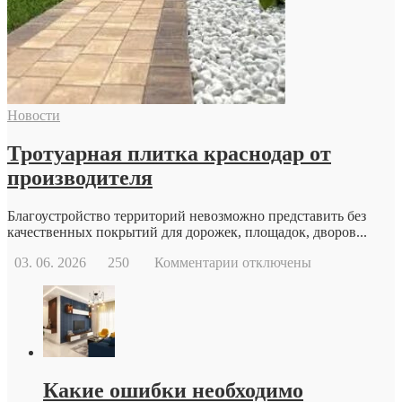
к
репродуктологу:
основные
причины
и
возможности
современной
Новости
репродуктивной
медицины
Тротуарная плитка краснодар от
производителя
Благоустройство территорий невозможно представить без
качественных покрытий для дорожек, площадок, дворов...
к
03. 06. 2026
250
Комментарии
отключены
записи
Тротуарная
плитка
краснодар
от
производителя
Какие ошибки необходимо