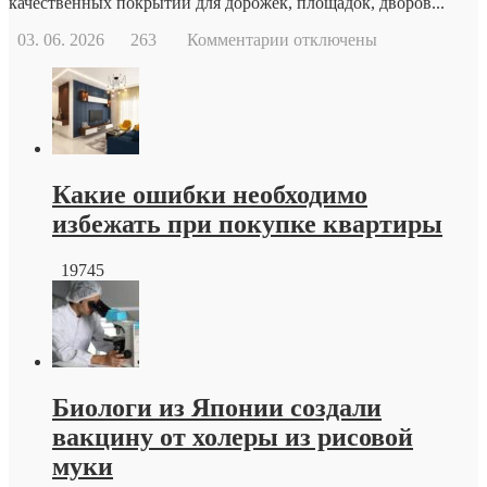
качественных покрытий для дорожек, площадок, дворов...
к
03. 06. 2026
263
Комментарии
отключены
записи
Тротуарная
плитка
краснодар
от
производителя
Какие ошибки необходимо
избежать при покупке квартиры
19745
Биологи из Японии создали
вакцину от холеры из рисовой
муки