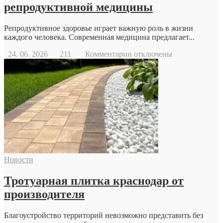
репродуктивной медицины
Репродуктивное здоровье играет важную роль в жизни
каждого человека. Современная медицина предлагает...
к
24. 06. 2026
211
Комментарии
отключены
записи
Когда
стоит
обратиться
к
репродуктологу:
основные
причины
и
возможности
современной
Новости
репродуктивной
медицины
Тротуарная плитка краснодар от
производителя
Благоустройство территорий невозможно представить без