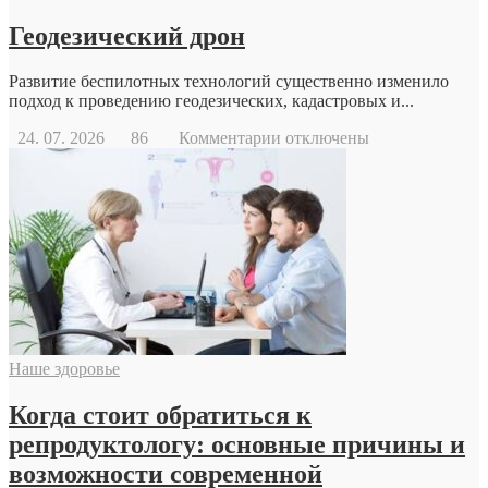
Геодезический дрон
Развитие беспилотных технологий существенно изменило
подход к проведению геодезических, кадастровых и...
к
24. 07. 2026
86
Комментарии
отключены
записи
Геодезический
дрон
Наше здоровье
Когда стоит обратиться к
репродуктологу: основные причины и
возможности современной