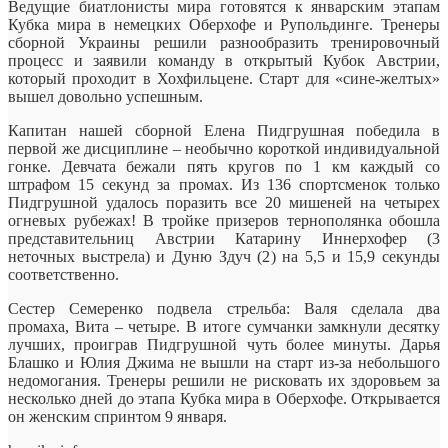
Ведущие биатлонисты мира готовятся к январским этапам
Кубка мира в немецких Оберхофе и Рупольдинге. Тренеры
сборной Украины решили разнообразить тренировочный
процесс и заявили команду в открытый Кубок Австрии,
который проходит в
Хохфильцене. Старт для «сине-желтых»
вышел довольно успешным.
Капитан нашей сборной Елена Пидгрушная победила в
первой же дисциплине – необычно короткой индивидуальной
гонке. Девчата бежали пять кругов по 1 км каждый со
штрафом 15 секунд за промах. Из 136 спортсменок только
Пидгрушной удалось поразить все 20 мишеней на четырех
огневых рубежах! В тройке призеров тернополянка обошла
представительниц Австрии Катарину Иннерхофер (3
неточных выстрела) и Дуню Здуч (2) на 5,5 и 15,9 секунды
соответственно.
Сестер Семеренко подвела стрельба: Валя сделала два
промаха, Вита – четыре. В итоге сумчанки замкнули десятку
лучших, проиграв Пидгрушной чуть более минуты. Дарья
Блашко и Юлия Джима не вышли на старт из-за небольшого
недомогания. Тренеры решили не рисковать их здоровьем за
несколько дней до этапа Кубка мира в Оберхофе. Открывается
он женским спринтом 9 января.