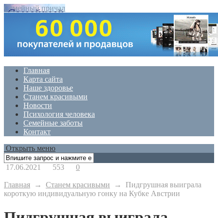
Семейный причал
Главная
Карта сайта
Наше здоровье
Станем красивыми
Новости
Психология человека
Семейные заботы
Контакт
Открыть меню
17.06.2021
553
0
Главная
→
Станем красивыми
→
Пидгрушная выиграла
короткую индивидуальную гонку на Кубке Австрии
Пидгрушная выиграла