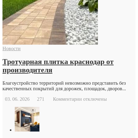
обратиться
к
репродуктологу:
основные
причины
и
возможности
современной
Новости
репродуктивной
медицины
Тротуарная плитка краснодар от
производителя
Благоустройство территорий невозможно представить без
качественных покрытий для дорожек, площадок, дворов...
к
03. 06. 2026
271
Комментарии
отключены
записи
Тротуарная
плитка
краснодар
от
производителя