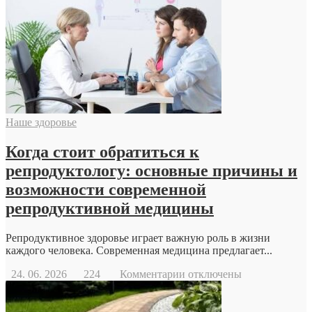
дрон
Наше здоровье
Когда стоит обратиться к
репродуктологу: основные причины и
возможности современной
репродуктивной медицины
Репродуктивное здоровье играет важную роль в жизни
каждого человека. Современная медицина предлагает...
к
24. 06. 2026
224
Комментарии
отключены
записи
Когда
стоит