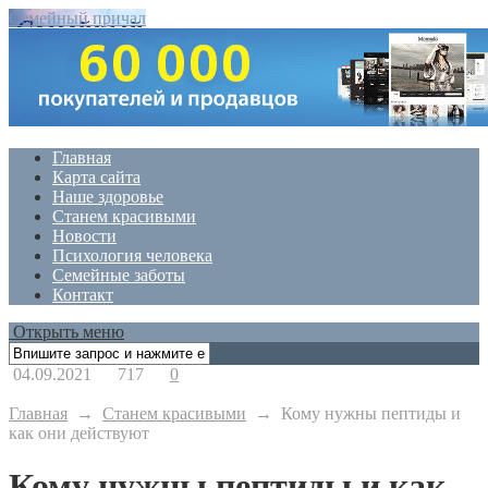
Семейный причал
Главная
Карта сайта
Наше здоровье
Станем красивыми
Новости
Психология человека
Семейные заботы
Контакт
Открыть меню
04.09.2021
717
0
Главная
→
Станем красивыми
→
Кому нужны пептиды и
как они действуют
Кому нужны пептиды и как