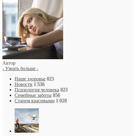
Автор
- Узнать больше -
Наше здоровье
823
Новости
1 536
Психология человека
823
Семейные заботы
856
Станем красивыми
1 028