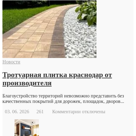
записи
Когда
стоит
обратиться
к
репродуктологу:
основные
причины
и
возможности
современной
Новости
репродуктивной
медицины
Тротуарная плитка краснодар от
производителя
Благоустройство территорий невозможно представить без
качественных покрытий для дорожек, площадок, дворов...
к
03. 06. 2026
261
Комментарии
отключены
записи
Тротуарная
плитка
краснодар