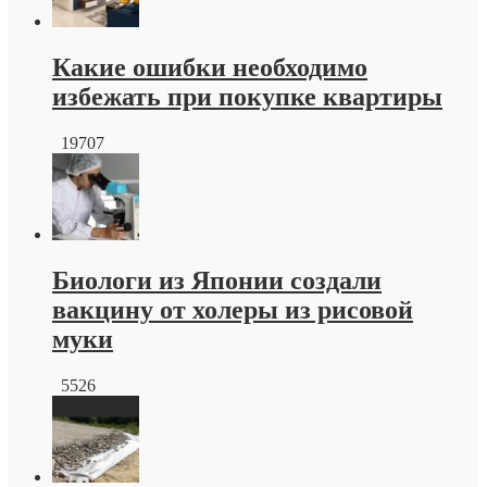
от
производителя
Какие ошибки необходимо
избежать при покупке квартиры
19707
Биологи из Японии создали
вакцину от холеры из рисовой
муки
5526