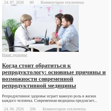
к
24. 07. 2026
80
Комментарии
отключены
записи
Геодезический
дрон
Наше здоровье
Когда стоит обратиться к
репродуктологу: основные причины и
возможности современной
репродуктивной медицины
Репродуктивное здоровье играет важную роль в жизни
каждого человека. Современная медицина предлагает...
к
24. 06. 2026
206
Комментарии
отключены