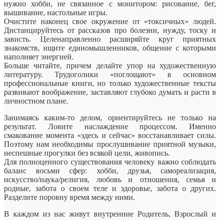
нужно хобби, не связанное с монитором: рисование, бег,
вышивание, настольные игры.
Очистите наконец свое окружение от «токсичных» людей.
Дистанцируйтесь от рассказов про болезни, нужду, тоску и
зависть. Целенаправленно расширяйте круг приятных
знакомств, ищите единомышленников, общение с которыми
наполняет энергией.
Больше читайте, причем делайте упор на художественную
литературу. Трудоголики «поглощают» в основном
профессиональные книги, но только художественные тексты
развивают воображение, заставляют глубоко думать и расти в
личностном плане.
Занимаясь каким-то делом, ориентируйтесь не только на
результат. Ловите наслаждение процессом. Именно
смакование момента «здесь и сейчас» восстанавливает силы.
Поэтому нам необходимы прослушивание приятной музыки,
неспешные прогулки без всякой цели, живопись.
Для полноценного существования человеку важно соблюдать
баланс восьми сфер: хобби, друзья, самореализация,
искусство/наука/религия, любовь и отношения, семья и
родные, забота о своем теле и здоровье, забота о других.
Разделите поровну время между ними.
В каждом из нас живут внутренние Родитель, Взрослый и