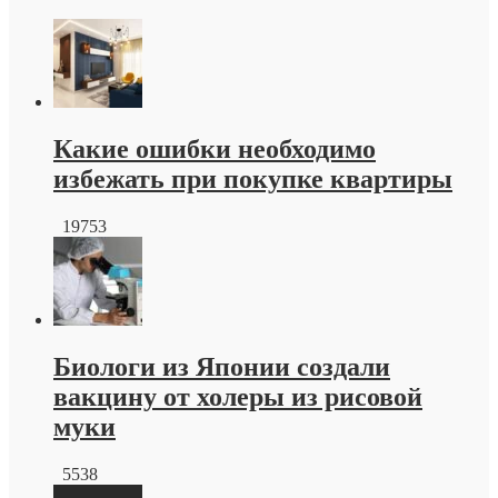
записи
Тротуарная
плитка
краснодар
от
производителя
Какие ошибки необходимо
избежать при покупке квартиры
19753
Биологи из Японии создали
вакцину от холеры из рисовой
муки
5538