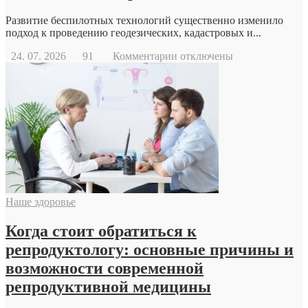
Развитие беспилотных технологий существенно изменило
подход к проведению геодезических, кадастровых и...
к
24. 07. 2026
91
Комментарии
отключены
записи
Геодезический
дрон
Наше здоровье
Когда стоит обратиться к
репродуктологу: основные причины и
возможности современной
репродуктивной медицины