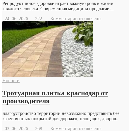
Репродуктивное здоровье играет важную роль в жизни
каждого человека. Современная медицина предлагает...
к
24. 06. 2026
222
Комментарии
отключены
записи
Когда
стоит
обратиться
к
репродуктологу:
основные
причины
и
возможности
современной
Новости
репродуктивной
медицины
Тротуарная плитка краснодар от
производителя
Благоустройство территорий невозможно представить без
качественных покрытий для дорожек, площадок, дворов...
к
03. 06. 2026
268
Комментарии
отключены