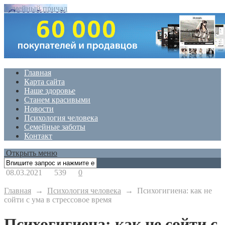
Семейный причал
Главная
Карта сайта
Наше здоровье
Станем красивыми
Новости
Психология человека
Семейные заботы
Контакт
Открыть меню
08.03.2021
539
0
Главная
→
Психология человека
→
Психогигиена: как не
сойти с ума в стрессовое время
Психогигиена: как не сойти с