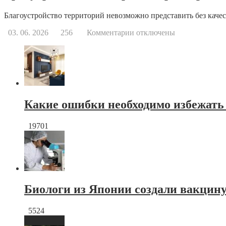
Благоустройство территорий невозможно представить без качес
к
03. 06. 2026
256
Комментарии
отключены
записи
Тротуарная
плитка
краснодар
от
производителя
Какие ошибки необходимо избежать
19701
Биологи из Японии создали вакцину
5524