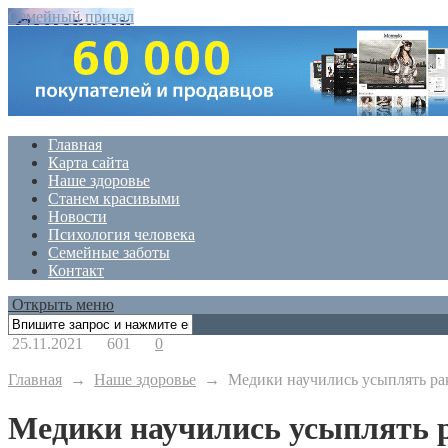
Семейный причал
Главная
Карта сайта
Наше здоровье
Станем красивыми
Новости
Психология человека
Семейные заботы
Контакт
Открыть меню
25.11.2021
601
0
Главная
→
Наше здоровье
→
Медики научились усыплять ра
Медики научились усыплять 