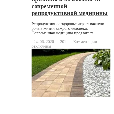
современной
репродуктивной медицины
Репродуктивное здоровье играет важную
роль в жизни каждого человека.
Современная медицина предлагает...
к
24. 06. 2026
201
Комментарии
записи
отключены
Когда
стоит
обратить
к
репродук
основны
причины
и
возможно
современ
репродук
медицин