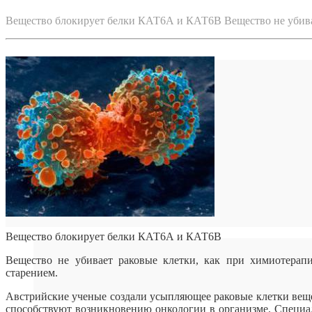
Вещество блокирует белки КАТ6А и КАТ6В Вещество не убива
Вещество блокирует белки КАТ6А и КАТ6В
Вещество не убивает раковые клетки, как при химиотерап
старением.
Австрийские ученые создали усыпляющее раковые клетки вещ
способствуют возникновению онкологии в организме. Специ