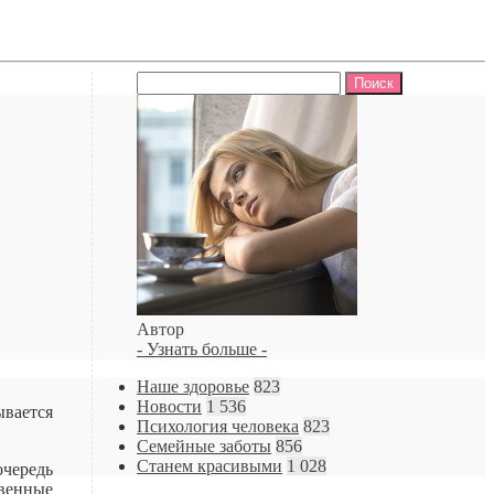
Найти:
Автор
- Узнать больше -
Наше здоровье
823
Новости
1 536
ывается
Психология человека
823
Семейные заботы
856
Станем красивыми
1 028
очередь
твенные