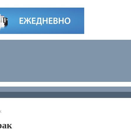
к
рак