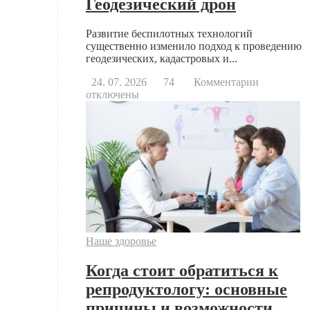
Геодезический дрон
Развитие беспилотных технологий
существенно изменило подход к проведению
геодезических, кадастровых и...
к
24. 07. 2026
74
Комментарии
записи
отключены
Геодезиче
дрон
Наше здоровье
Когда стоит обратиться к
репродуктологу: основные
причины и возможности