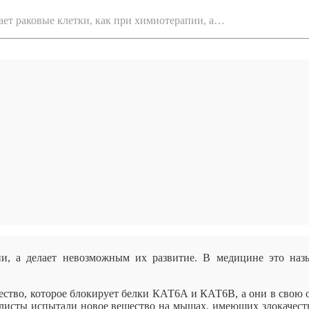
ет раковые клетки, как при химиотерапии, а…
ии, а делает невозможным их развитие. В медицине это наз
ество, которое блокирует белки КАТ6А и КАТ6В,
а они в свою 
алисты испытали новое вещество на мышах, имеющих злокачес