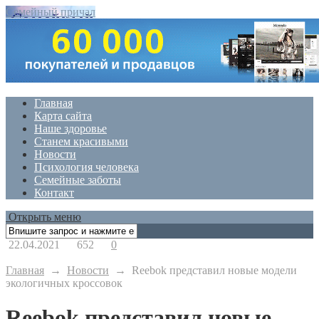
Семейный причал
Главная
Карта сайта
Наше здоровье
Станем красивыми
Новости
Психология человека
Семейные заботы
Контакт
Открыть меню
22.04.2021
652
0
Главная
→
Новости
→
Reebok представил новые модели
экологичных кроссовок
Reebok представил новые