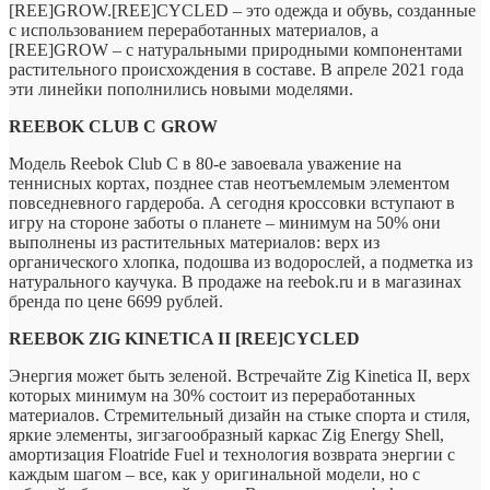
[REE]GROW.[REE]CYCLED – это одежда и обувь, созданные
с использованием переработанных материалов, а
[REE]GROW – с натуральными природными
компонентами
растительного происхождения в составе. В апреле 2021 года
эти линейки пополнились новыми моделями.
REEBOK CLUB C GROW
Модель Reebok Club C в 80-е завоевала уважение на
теннисных кортах, позднее став неотъемлемым элементом
повседневного гардероба. А сегодня кроссовки вступают в
игру на стороне заботы о планете – минимум на 50% они
выполнены из растительных материалов: верх из
органического хлопка, подошва из водорослей, а подметка из
натурального каучука. В продаже на reebok.ru и в магазинах
бренда по цене 6699 рублей.
REEBOK ZIG KINETICA II [REE]CYCLED
Энергия может быть зеленой. Встречайте Zig Kinetica II, верх
которых минимум на 30% состоит из переработанных
материалов. Стремительный дизайн на стыке спорта и стиля,
яркие элементы, зигзагообразный каркас Zig Energy Shell,
амортизация Floatride Fuel и технология возврата энергии с
каждым шагом – все, как у оригинальной модели, но с