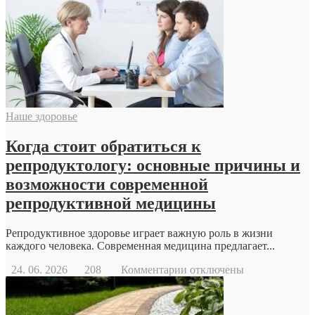
дрон
Наше здоровье
Когда стоит обратиться к
репродуктологу: основные причины и
возможности современной
репродуктивной медицины
Репродуктивное здоровье играет важную роль в жизни
каждого человека. Современная медицина предлагает...
к
24. 06. 2026
208
Комментарии
отключены
записи
Когда
стоит