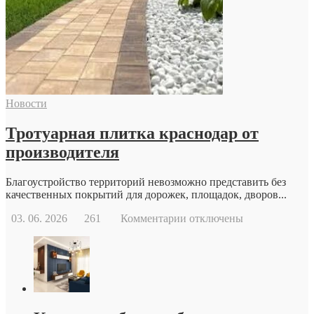
обратиться
к
репродуктологу:
основные
причины
и
возможности
современной
Новости
репродуктивной
медицины
Тротуарная плитка краснодар от
производителя
Благоустройство территорий невозможно представить без
качественных покрытий для дорожек, площадок, дворов...
к
03. 06. 2026
261
Комментарии
отключены
записи
Тротуарная
плитка
краснодар
от
производителя