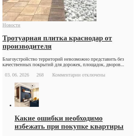
причины
и
возможности
современной
Новости
репродуктивной
медицины
Тротуарная плитка краснодар от
производителя
Благоустройство территорий невозможно представить без
качественных покрытий для дорожек, площадок, дворов...
к
03. 06. 2026
268
Комментарии
отключены
записи
Тротуарная
плитка
краснодар
от
производителя
Какие ошибки необходимо
избежать при покупке квартиры