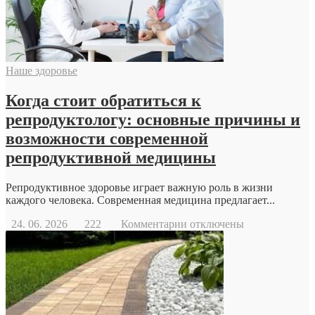
Наше здоровье
Когда стоит обратиться к
репродуктологу: основные причины и
возможности современной
репродуктивной медицины
Репродуктивное здоровье играет важную роль в жизни
каждого человека. Современная медицина предлагает...
к
24. 06. 2026
222
Комментарии
отключены
записи
Когда
стоит
обратиться
к
репродуктологу:
основные