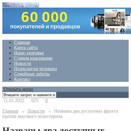
Семейный причал
Главная
Карта сайта
Наше здоровье
Станем красивыми
Новости
Психология человека
Семейные заботы
Контакт
Открыть меню
11.01.2022
625
0
Главная
→
Новости
→
Названы два доступных фрукта
против высокого холестерина
Названы два доступных