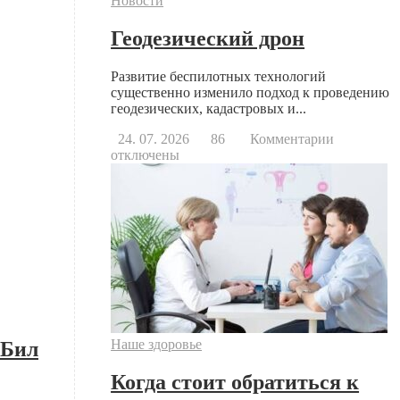
Новости
Геодезический дрон
Развитие беспилотных технологий
существенно изменило подход к проведению
геодезических, кадастровых и...
к
24. 07. 2026
86
Комментарии
записи
отключены
Геодезиче
дрон
Наше здоровье
 Бил
Когда стоит обратиться к