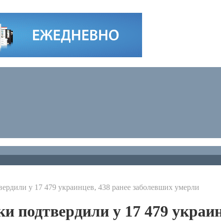
вердили у 17 479 украинцев, 438 ранее заболевших умерли
ки подтвердили у 17 479 украи