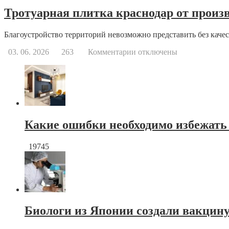
Тротуарная плитка краснодар от произ
Благоустройство территорий невозможно представить без качес
к
03. 06. 2026
263
Комментарии
отключены
записи
Тротуарная
плитка
краснодар
от
производителя
Какие ошибки необходимо избежать
19745
Биологи из Японии создали вакцину