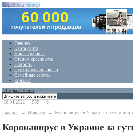
Семейный причал
Главная
Карта сайта
Наше здоровье
Станем красивыми
Новости
Психология человека
Семейные заботы
Контакт
Открыть меню
18.04.2021
585
0
Главная
→
Новости
→
Коронавирус в Украине за сутки подт
Коронавирус в Украине за сут