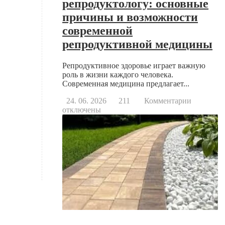
репродуктологу: основные
причины и возможности
современной
репродуктивной медицины
Репродуктивное здоровье играет важную
роль в жизни каждого человека.
Современная медицина предлагает...
к
24. 06. 2026
211
Комментарии
записи
отключены
Когда
стоит
обратитьс
к
репродук
основные
причины
и
возможно
современ
репродук
медицин