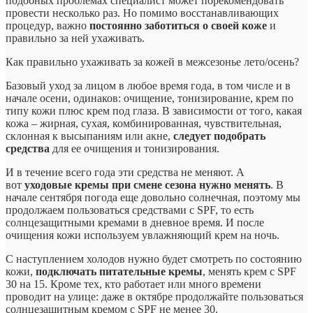
подобных проблемах специалист может порекомендовать
провести несколько раз. Но помимо восстанавливающих
процедур, важно
постоянно заботиться о своей коже
и
правильно за ней ухаживать.
Как правильно ухаживать за кожей в межсезонье лето/осень?
Базовый уход за лицом в любое время года, в том числе и в
начале осени, одинаков: очищение, тонизирование, крем по
типу кожи плюс крем под глаза. В зависимости от того, какая
кожа – жирная, сухая, комбинированная, чувствительная,
склонная к высыпаниям или акне,
следует подобрать
средства
для ее очищения и тонизирования.
И в течение всего года эти средства не меняют. А
вот
уходовые кремы при смене сезона нужно менять
. В
начале сентября погода еще довольно солнечная, поэтому мы
продолжаем пользоваться средствами с SPF, то есть
солнцезащитными кремами в дневное время. И после
очищения кожи используем увлажняющий крем на ночь.
С наступлением холодов нужно будет смотреть по состоянию
кожи,
подключать питательные кремы
, менять крем с SPF
30 на 15. Кроме тех, кто работает или много времени
проводит на улице: даже в октябре продолжайте пользоваться
солнцезащитным кремом с SPF не менее 30.