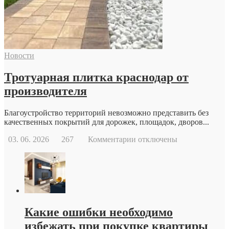
репродуктологу:
основные
причины
и
возможности
современной
Новости
репродуктивной
медицины
Тротуарная плитка краснодар от
производителя
Благоустройство территорий невозможно представить без
качественных покрытий для дорожек, площадок, дворов...
к
03. 06. 2026
267
Комментарии
отключены
записи
Тротуарная
плитка
краснодар
от
производителя
Какие ошибки необходимо
избежать при покупке квартиры