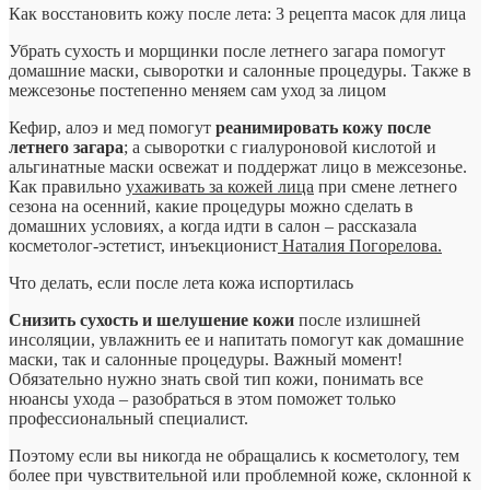
Как восстановить кожу после лета: 3 рецепта масок для лица
Убрать сухость и морщинки после летнего загара помогут
домашние маски, сыворотки и салонные процедуры. Также в
межсезонье постепенно меняем сам уход за лицом
Кефир, алоэ и мед помогут
реанимировать кожу после
летнего загара
; а сыворотки с гиалуроновой кислотой и
альгинатные маски освежат и поддержат лицо в межсезонье.
Как правильно
ухаживать за кожей лица
при смене летнего
сезона на осенний, какие процедуры можно сделать в
домашних условиях, а когда идти в салон – рассказала
косметолог-эстетист, инъекционист
Наталия Погорелова.
Что делать, если после лета кожа испортилась
Снизить сухость и шелушение кожи
после излишней
инсоляции, увлажнить ее и напитать помогут как домашние
маски, так и салонные процедуры. Важный момент!
Обязательно нужно знать свой тип кожи, понимать все
нюансы ухода – разобраться в этом поможет только
профессиональный специалист.
Поэтому если вы никогда не обращались к косметологу, тем
более при чувствительной или проблемной коже, склонной к