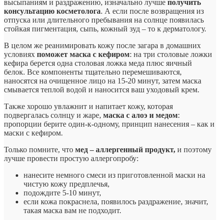
высыпаниям и раздражению, изначально лучше
получить
консультацию косметолога
. А если после возвращения из
отпуска или длительного пребывания на солнце появилась
стойкая пигментация, сыпь, кожный зуд – то к дерматологу.
В целом же реанимировать кожу после загара в домашних
условиях
поможет маска с кефиром
: на три столовые ложки
кефира берется одна столовая ложка меда плюс яичный
белок. Все компоненты тщательно перемешиваются,
наносятся на очищенное лицо на 15-20 минут, затем маска
смывается теплой водой и наносится ваш уходовый крем.
Также хорошо увлажнит и напитает кожу, которая
подвергалась солнцу и жаре,
маска с алоэ и медом
:
пропорции берите один-к-одному, принцип нанесения – как и
маски с кефиром.
Только помните, что
мед – аллергенный продукт,
и поэтому
лучше провести простую аллергопробу:
нанесите немного смеси из приготовленной маски на
чистую кожу предплечья,
подождите 5-10 минут,
если кожа покраснела, появилось раздражение, значит,
такая маска вам не подходит.