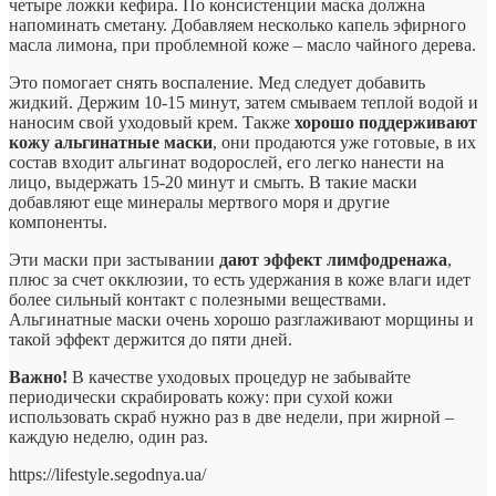
четыре ложки кефира. По консистенции маска должна
напоминать сметану. Добавляем несколько капель эфирного
масла лимона, при проблемной коже – масло чайного дерева.
Это помогает снять воспаление. Мед следует добавить
жидкий. Держим 10-15 минут, затем смываем теплой водой и
наносим свой уходовый крем. Также
хорошо поддерживают
кожу альгинатные маски
, они продаются уже готовые, в их
состав входит альгинат водорослей, его легко нанести на
лицо, выдержать 15-20 минут и смыть. В такие маски
добавляют еще минералы мертвого моря и другие
компоненты.
Эти маски при застывании
дают эффект лимфодренажа
,
плюс за счет окклюзии, то есть удержания в коже влаги идет
более сильный контакт с полезными веществами.
Альгинатные маски очень хорошо разглаживают морщины и
такой эффект держится до пяти дней.
Важно!
В качестве уходовых процедур не забывайте
периодически скрабировать кожу: при сухой кожи
использовать скраб нужно раз в две недели, при жирной –
каждую неделю, один раз.
https://lifestyle.segodnya.ua/