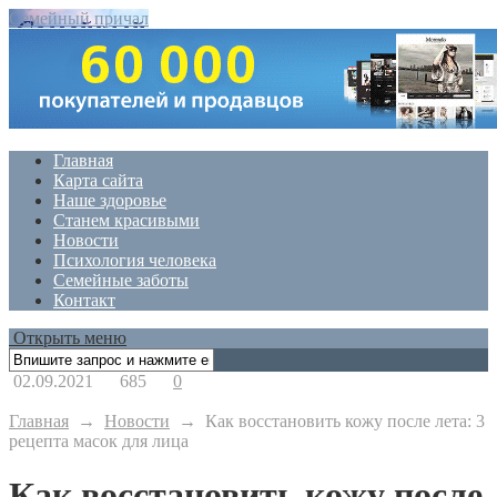
Семейный причал
Главная
Карта сайта
Наше здоровье
Станем красивыми
Новости
Психология человека
Семейные заботы
Контакт
Открыть меню
02.09.2021
685
0
Главная
→
Новости
→
Как восстановить кожу после лета: 3
рецепта масок для лица
Как восстановить кожу после