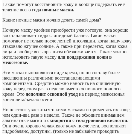
Также помогут восстановить кожу и вообще подержать ее в
течение всего года
ночные маски.
Какие ночные маски можно делать самой дома?
Ночную маску удобнее приобрести уже готовую, она хорошо
восстанавливает гидро-липидный баланс. Такие маски
помогают не только после летней инсоляции, когда нашу кожу
атаковало жгучее солнце. А также при перелетах, когда кожа
лица и вообще весь организм обезвоживается. Также можно
использовать такую маску
для поддержания кожи в
межсезонье.
Эти маски выполняются виде крема, но по составу более
насыщенны различными восстанавливающими
компонентами. Средство можно наносить на очищенную
кожу перед сном раз в неделю вместо основного ночного
крема. Это
дополнит основной уход
на период межсезонья
конец лета/начало осени.
Но не стоит увлекаться такими масками и применять их чаще,
чем один-два раза в неделю. Также не обходите вниманием
альгинатные маски и
сыворотки с гиалуроновой кислотой
.
Они очень хорошо увлажняют кожу после лета, восполняют
гидробаланс, доступны, (только не забывайте проводить