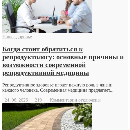
Наше здоровье
Когда стоит обратиться к
репродуктологу: основные причины и
возможности современной
репродуктивной медицины
Репродуктивное здоровье играет важную роль в жизни
каждого человека. Современная медицина предлагает...
к
24. 06. 2026
219
Комментарии
отключены
записи
Когда
стоит
обратиться
к