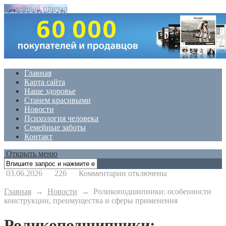
Семейный причал
Главная
Карта сайта
Наше здоровье
Станем красивыми
Новости
Психология человека
Семейные заботы
Контакт
Открыть меню
к
03.06.2026
226
Комментарии
отключены
записи
Роликоподшипники:
Главная
→
Новости
→
Роликоподшипники: особенности
особенности
конструкции, преимущества и сферы применения
конструкции,
преимущества
Роликоподшипники: