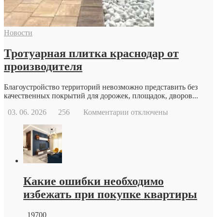
и
возможности
современной
Новости
репродуктивной
медицины
Тротуарная плитка краснодар от
производителя
Благоустройство территорий невозможно представить без
качественных покрытий для дорожек, площадок, дворов...
к
03. 06. 2026
256
Комментарии
отключены
записи
Тротуарная
плитка
краснодар
от
производителя
Какие ошибки необходимо
избежать при покупке квартиры
19700