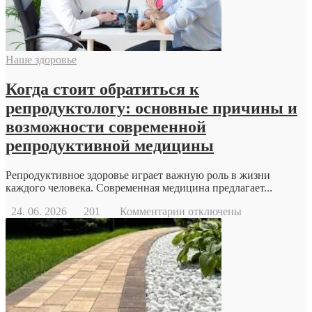
Наше здоровье
Когда стоит обратиться к
репродуктологу: основные причины и
возможности современной
репродуктивной медицины
Репродуктивное здоровье играет важную роль в жизни
каждого человека. Современная медицина предлагает...
к
24. 06. 2026
201
Комментарии
отключены
записи
Когда
стоит
обратиться
к
репродуктологу:
основные
причины